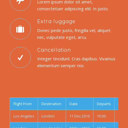
Lorem ipsum dolor sit amet,
consectetuer adipiscing elit. In justo.
Extra luggage
Donec pede justo, fringilla vel, aliquet
nec, vulputate eget, arcu.
Cancellation
Integer tincidunt. Cras dapibus. Vivamus
elementum semper nisi.
Flight From
Destination
Date
Departs
Arriv
Los Angeles
London
11 Dec 2016
10:00
15:00