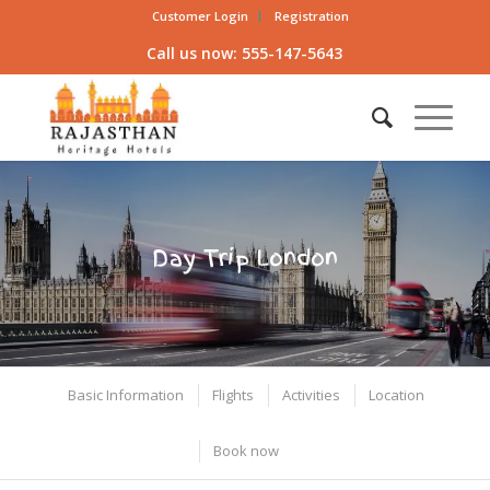
Customer Login
Registration
Call us now: 555-147-5643
Day Trip London
Basic Information
Flights
Activities
Location
Book now