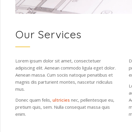
Our Services
Lorem ipsum dolor sit amet, consectetuer
D
adipiscing elit. Aenean commodo ligula eget dolor.
p
Aenean massa. Cum sociis natoque penatibus et
e
magnis dis parturient montes, nascetur ridiculus
L
mus.
a
Donec quam felis,
ultricies
nec, pellentesque eu,
A
pretium quis, sem. Nulla consequat massa quis
m
enim.
m